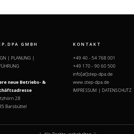
EP.DPA GMBH
KONTAKT
IGN | PLANUNG |
+49 40 - 54 768 001
FÜHRUNG
+49 170 - 90 60 500
info[at]step-dpa.de
ere neue Betriebs- &
www.step-dpa.de
chäftsadresse
|
IMPRESSUM
DATENSCHUTZ
itzhörn 28
5 Barsbüttel