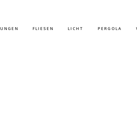
TUNGEN
FLIESEN
LICHT
PERGOLA
LAMPEN
Home
>
Lampen
>
Apple