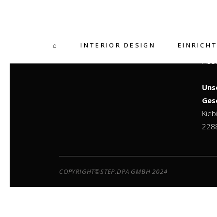
ST
⌂
INTERIOR DESIGN
EINRICH
DES
AUS
Uns
Ges
Kieb
2288
COPYRIGHT©STEP.DPA GMBH 2024