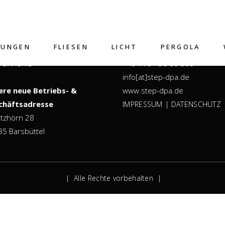
EP.DPA GMBH
KONTAKT
TUNGEN
FLIESEN
LICHT
PERGOLA
IGN | PLANUNG |
+49 40 - 54 768 001
FÜHRUNG
+49 170 - 90 60 500
info[at]step-dpa.de
ere neue Betriebs- &
www.step-dpa.de
chäftsadresse
|
IMPRESSUM
DATENSCHUTZ
itzhörn 28
5 Barsbüttel
| Alle Rechte vorbehalten |