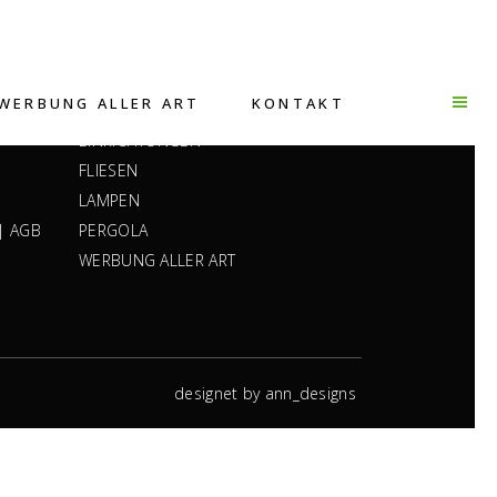
LINKS
WERBUNG ALLER ART
KONTAKT
INTERIOR & DESIGN
EINRICHTUNGEN
FLIESEN
LAMPEN
|
AGB
PERGOLA
WERBUNG ALLER ART
designet by
ann_designs